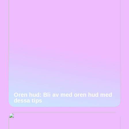
Oren hud: Bli av med oren hud med
dessa tips