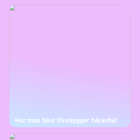
Hur man bäst förebygger håravfall