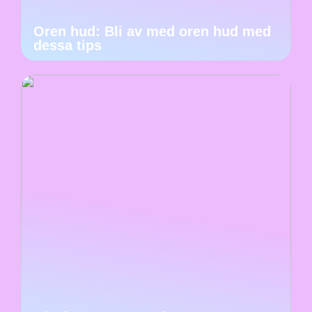
Oren hud: Bli av med oren hud med
dessa tips