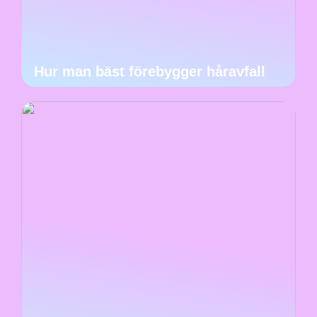
Hur man bäst förebygger håravfall