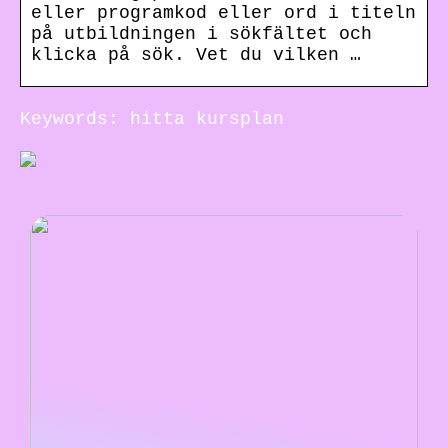
eller programkod eller ord i titeln
på utbildningen i sökfältet och
klicka på sök. Vet du vilken …
Keywords: hitta kursplan