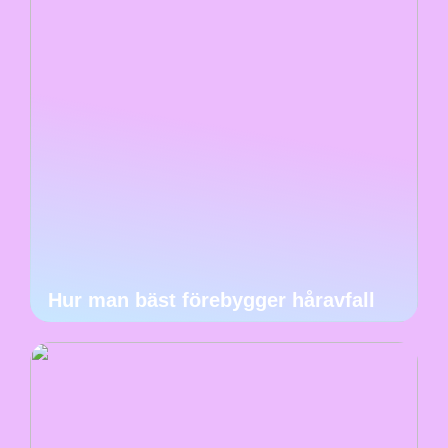
Hur man bäst förebygger håravfall