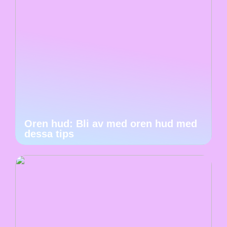
Oren hud: Bli av med oren hud med
dessa tips