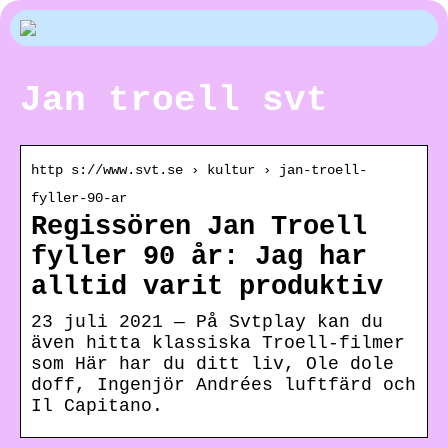
Jan troell svt
http s://www.svt.se › kultur › jan-troell-
fyller-90-ar
Regissören Jan Troell
fyller 90 år: Jag har
alltid varit produktiv
23 juli 2021 — På Svtplay kan du
även hitta klassiska Troell-filmer
som Här har du ditt liv, Ole dole
doff, Ingenjör Andrées luftfärd och
Il Capitano.