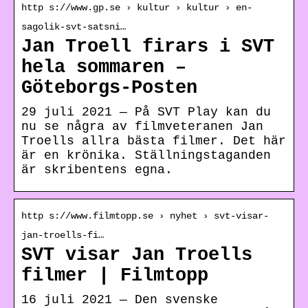
http s://www.gp.se › kultur › kultur › en-
sagolik-svt-satsni…
Jan Troell firars i SVT
hela sommaren –
Göteborgs-Posten
29 juli 2021 — På SVT Play kan du
nu se några av filmveteranen Jan
Troells allra bästa filmer. Det här
är en krönika. Ställningstaganden
är skribentens egna.
http s://www.filmtopp.se › nyhet › svt-visar-
jan-troells-fi…
SVT visar Jan Troells
filmer | Filmtopp
16 juli 2021 — Den svenske