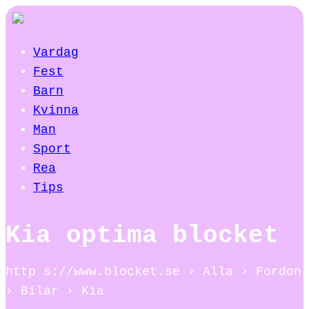
Vardag
Fest
Barn
Kvinna
Man
Sport
Rea
Tips
Kia optima blocket
http s://www.blocket.se › Alla › Fordon
› Bilar › Kia