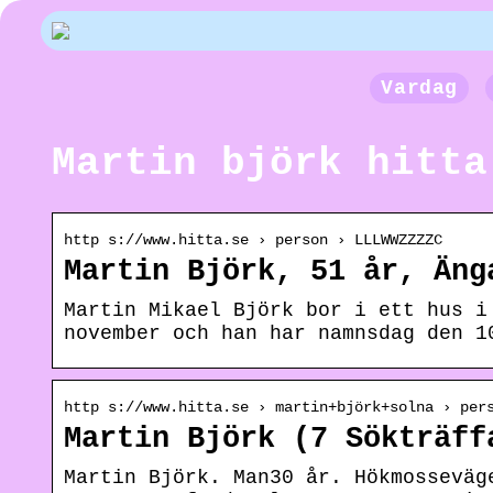
Vardag
Martin björk hitta
http s://www.hitta.se › person › LLLWWZZZZC
Martin Björk, 51 år, Äng
Martin Mikael Björk bor i ett hus i
november och han har namnsdag den 1
http s://www.hitta.se › martin+björk+solna › per
Martin Björk (7 Sökträff
Martin Björk. Man30 år. Hökmosseväg