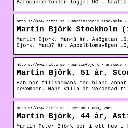
Barncancerfonden logga; UC – Gratis
http s://www.hitta.se › martin+björk+stockholm ›
Martin Björk Stockholm (
Martin Björk. Man43 år. Åsögatan 18
Björk. Man37 år. Äppelblomsvägen 15
http s://www.hitta.se › martin+björk › enskede ›
Martin Björk, 51 år, Sto
Han bor tillsammans med bland annat
november. Hans villa är värderad ti
http s://www.hitta.se › person › dMs_-vnnn1
Martin Björk, 44 år, Ast
Martin Peter Björk bor i ett hus i 