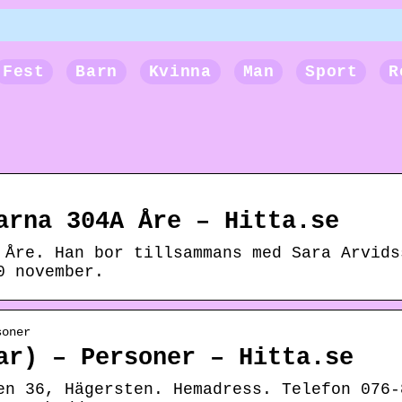
Fest
Barn
Kvinna
Man
Sport
R
arna 304A Åre – Hitta.se
 Åre. Han bor tillsammans med Sara Arvids
0 november.
soner
ar) – Personer – Hitta.se
en 36, Hägersten. Hemadress. Telefon 076-