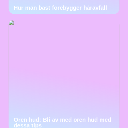
Hur man bäst förebygger håravfall
Oren hud: Bli av med oren hud med
dessa tips