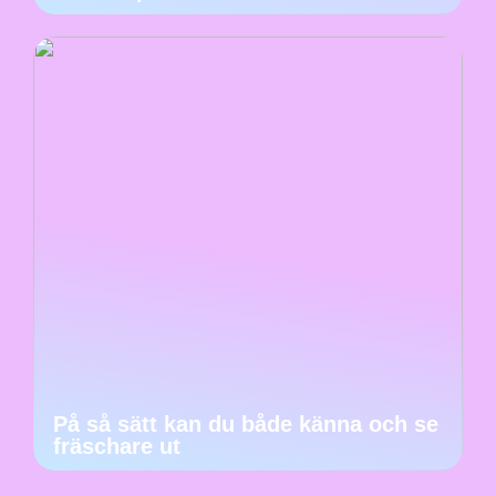
På så sätt kan du både känna och se
fräschare ut