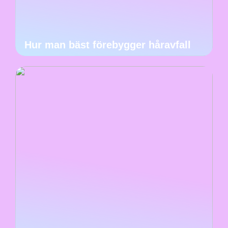
Hur man bäst förebygger håravfall