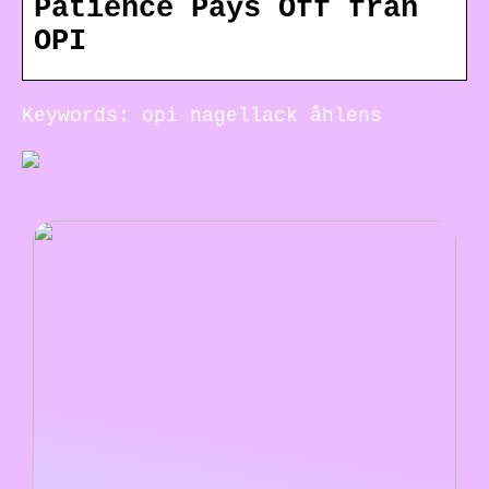
Patience Pays Off från
OPI
Keywords: opi nagellack åhlens