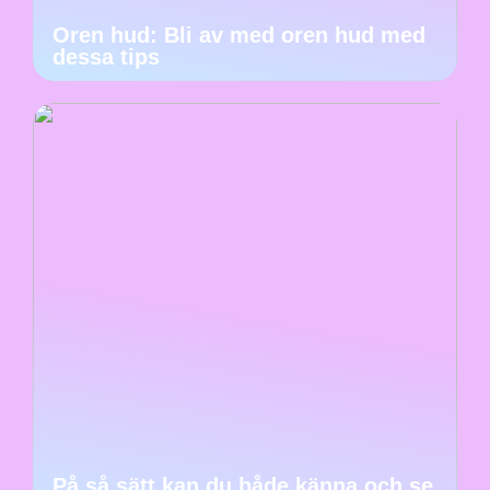
Oren hud: Bli av med oren hud med
dessa tips
På så sätt kan du både känna och se