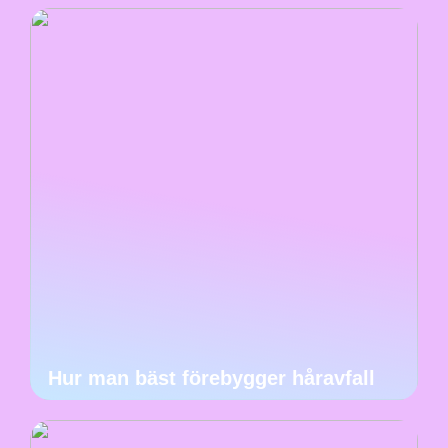
Hur man bäst förebygger håravfall