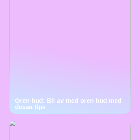
Oren hud: Bli av med oren hud med
dessa tips