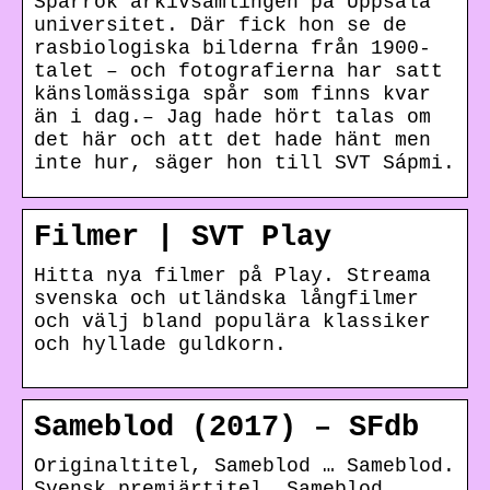
Sparrok arkivsamlingen på Uppsala
universitet. Där fick hon se de
rasbiologiska bilderna från 1900-
talet – och fotografierna har satt
känslomässiga spår som finns kvar
än i dag.– Jag hade hört talas om
det här och att det hade hänt men
inte hur, säger hon till SVT Sápmi.
Filmer | SVT Play
Hitta nya filmer på Play. Streama
svenska och utländska långfilmer
och välj bland populära klassiker
och hyllade guldkorn.
Sameblod (2017) – SFdb
Originaltitel, Sameblod … Sameblod.
Svensk premiärtitel. Sameblod.