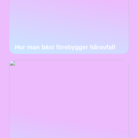
Hur man bäst förebygger håravfall