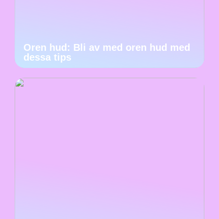
Oren hud: Bli av med oren hud med
dessa tips